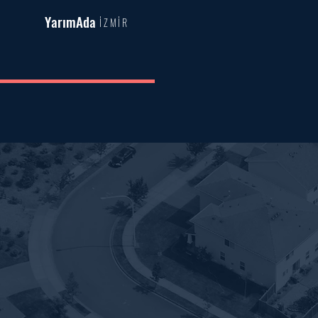
YarımAda
İZMİR